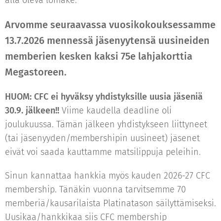
alla oleva lomake.
Arvomme seuraavassa vuosikokouksessamme
13.7.2026 mennessä jäsenyytensä uusineiden
memberien kesken kaksi 75e lahjakorttia
Megastoreen.
HUOM: CFC ei hyväksy yhdistyksille uusia jäseniä
30.9. jälkeen!!
Viime kaudella deadline oli
joulukuussa. Tämän jälkeen yhdistykseen liittyneet
(tai jäsenyyden/membershipin uusineet) jäsenet
eivät voi saada kauttamme matsilippuja peleihin.
Sinun kannattaa hankkia myös kauden 2026-27 CFC
membership. Tänäkin vuonna tarvitsemme 70
memberiä/kausarilaista Platinatason säilyttämiseksi.
Uusikaa/hankkikaa siis CFC membership