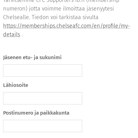
Tarvitsemme CFC Supporters ID:n (membership
numeron) jotta voimme ilmoittaa jäsenyytesi
Chelsealle. Tiedon voi tarkistaa sivulta
https://memberships.chelseafc.com/en/profile/my-
details
.
Jäsenen etu- ja sukunimi
Lähiosoite
Postinumero ja paikkakunta