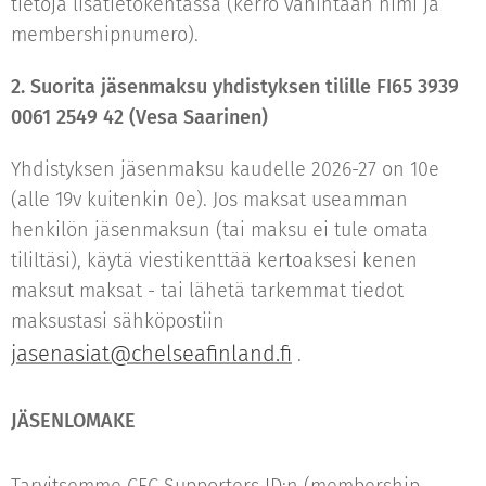
tietoja lisätietokentässä (kerro vähintään nimi ja
membershipnumero).
2. Suorita jäsenmaksu yhdistyksen tilille
FI65 3939
0061 2549 42 (Vesa Saarinen)
Yhdistyksen jäsenmaksu kaudelle 2026-27 on 10e
(alle 19v kuitenkin 0e). Jos maksat useamman
henkilön jäsenmaksun (tai maksu ei tule omata
tililtäsi), käytä viestikenttää kertoaksesi kenen
maksut maksat - tai lähetä tarkemmat tiedot
maksustasi sähköpostiin
jasenasiat@chelseafinland.fi
.
JÄSENLOMAKE