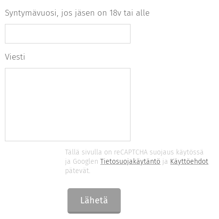
Syntymävuosi, jos jäsen on 18v tai alle
Viesti
Tällä sivulla on reCAPTCHA suojaus käytössä
ja Googlen
Tietosuojakäytäntö
ja
Käyttöehdot
pätevät.
Lähetä