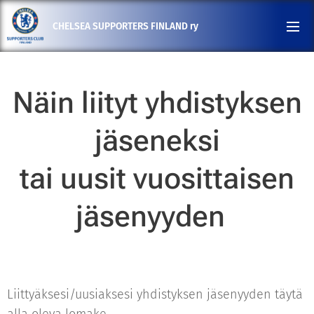
CHELSEA SUPPORTERS FINLAND ry
Näin liityt yhdistyksen
jäseneksi
tai uusit vuosittaisen
jäsenyyden
Liittyäksesi/uusiaksesi yhdistyksen jäsenyyden täytä