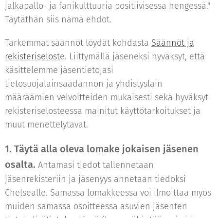
jalkapallo- ja fanikulttuuria positiivisessa hengessä."
Täytäthän siis nämä ehdot.
Tarkemmat säännöt löydät kohdasta
Säännöt ja
rekisteriselost
e. Liittymällä jäseneksi hyväksyt, että
käsittelemme jäsentietojasi
tietosuojalainsäädännön ja yhdistyslain
määräämien velvoitteiden mukaisesti sekä hyväksyt
rekisteriselosteessa mainitut käyttötarkoitukset ja
muut menettelytavat.
1. Täytä alla oleva lomake jokaisen jäsenen
osalta.
Antamasi tiedot tallennetaan
jäsenrekisteriin ja jäsenyys annetaan tiedoksi
Chelsealle. Samassa lomakkeessa voi ilmoittaa myös
muiden samassa osoitteessa asuvien jäsenten