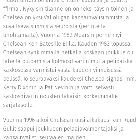
Headhunters oli alalla erittäin kuuluisa ja pelätty
"firma". Nykyisin tilanne on onneksi täysin toinen ja
Chelsea on yksi Valioliigan kansainvälisimmistä ja
suvaitsevaisimmista seuroista (perinteitä
unohtamatta). Vuonna 1982 Mearsin perhe myi
Chelsean Ken Batesille £1:lla. Kauden 1983 lopussa
Chelsean synkimmällä hetkellä koskaan joukkue oli
lähellä putoamista kolmosdivariin mutta pelipaikka
kakkosessa varmistui vasta kauden viimeisessä
pelissä. Jo seuraavaksi kaudeksi Chelsea signasi mm.
Kerry Dixonin ja Pat Nevinin ja voitti selvästi
kakkosdivarin nousten takaisin korkeimmalle
sarjatasolle.
Vuonna 1996 alkoi Chelsean uusi aikakausi kun Ruud
Gullit saapui joukkueen pelaajavalmentajaksi ja
kansainvälisti seuraa eri maiden