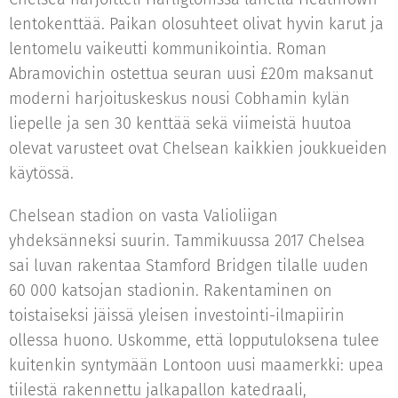
lentokenttää. Paikan olosuhteet olivat hyvin karut ja
lentomelu vaikeutti kommunikointia. Roman
Abramovichin ostettua seuran uusi £20m maksanut
moderni harjoituskeskus nousi Cobhamin kylän
liepelle ja sen 30 kenttää sekä viimeistä huutoa
olevat varusteet ovat Chelsean kaikkien joukkueiden
käytössä.
Chelsean stadion on vasta Valioliigan
yhdeksänneksi suurin. Tammikuussa 2017 Chelsea
sai luvan rakentaa Stamford Bridgen tilalle uuden
60 000 katsojan stadionin. Rakentaminen on
toistaiseksi jäissä yleisen investointi-ilmapiirin
ollessa huono. Uskomme, että lopputuloksena tulee
kuitenkin syntymään Lontoon uusi maamerkki: upea
tiilestä rakennettu jalkapallon katedraali,