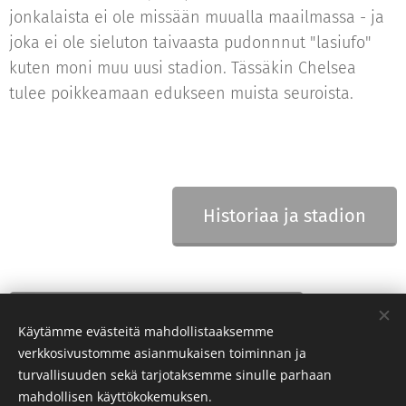
jonkalaista ei ole missään muualla maailmassa - ja
joka ei ole sieluton taivaasta pudonnnut "lasiufo"
kuten moni muu uusi stadion. Tässäkin Chelsea
tulee poikkeamaan edukseen muista seuroista.
Historiaa ja stadion
Vastustajia ja sankarilauluja
Käytämme evästeitä mahdollistaaksemme
verkkosivustomme asianmukaisen toiminnan ja
turvallisuuden sekä tarjotaksemme sinulle parhaan
mahdollisen käyttökokemuksen.