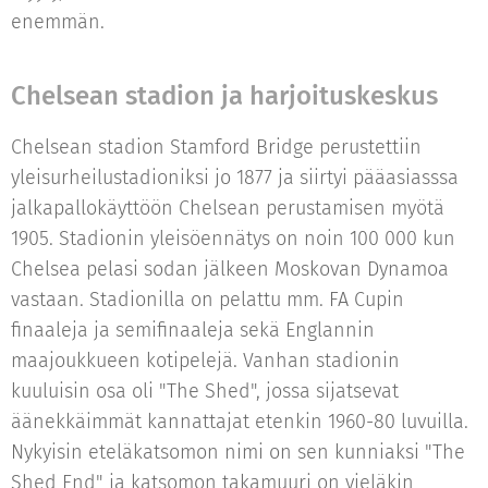
enemmän.
Chelsean stadion ja harjoituskeskus
Chelsean stadion Stamford Bridge perustettiin
yleisurheilustadioniksi jo 1877 ja siirtyi pääasiasssa
jalkapallokäyttöön Chelsean perustamisen myötä
1905. Stadionin yleisöennätys on noin 100 000 kun
Chelsea pelasi sodan jälkeen Moskovan Dynamoa
vastaan. Stadionilla on pelattu mm. FA Cupin
finaaleja ja semifinaaleja sekä Englannin
maajoukkueen kotipelejä. Vanhan stadionin
kuuluisin osa oli "The Shed", jossa sijatsevat
äänekkäimmät kannattajat etenkin 1960-80 luvuilla.
Nykyisin eteläkatsomon nimi on sen kunniaksi "The
Shed End" ja katsomon takamuuri on vieläkin