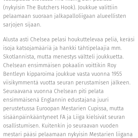
(nykyisin The Butchers Hook). Joukkue valittiin
pelaamaan suoraan jalkapalloliigaan alueellisten
sarjojen sijaan.
Alusta asti Chelsea pelasi houkuttelevaa peliä, keräsi
isoja katsojamääriä ja hankki tähtipelaajia mm.
Skotlannista, mutta menestys vältteli joukkuetta.
Chelsean ensimmäisen pokaalin voittikin Roy
Bentleyn kipparoima joukkue vasta vuonna 1955
viisikymmentä vuotta seuran perustamisen jälkeen.
Seuraavana vuonna Chelsean piti pelata
ensimmäisenä Englannin edustajana juuri
perustetussa Euroopan Mestarien Cupissa, mutta
sisäänpäinkääntyneet FA ja Liiga kielsivät seuran
osallistumisen. Kuitenkin jo seuraavan vuoden
mestari pääsi pelaamaan nykyisin Mestarien liigana