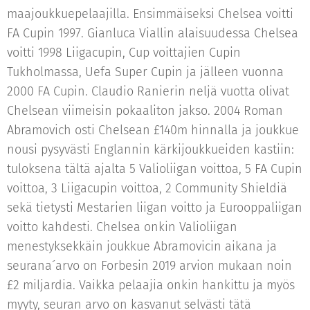
maajoukkuepelaajilla. Ensimmäiseksi Chelsea voitti
FA Cupin 1997. Gianluca Viallin alaisuudessa Chelsea
voitti 1998 Liigacupin, Cup voittajien Cupin
Tukholmassa, Uefa Super Cupin ja jälleen vuonna
2000 FA Cupin. Claudio Ranierin neljä vuotta olivat
Chelsean viimeisin pokaaliton jakso. 2004 Roman
Abramovich osti Chelsean £140m hinnalla ja joukkue
nousi pysyvästi Englannin kärkijoukkueiden kastiin:
tuloksena tältä ajalta 5 Valioliigan voittoa, 5 FA Cupin
voittoa, 3 Liigacupin voittoa, 2 Community Shieldiä
sekä tietysti Mestarien liigan voitto ja Eurooppaliigan
voitto kahdesti. Chelsea onkin Valioliigan
menestyksekkäin joukkue Abramovicin aikana ja
seurana´arvo on Forbesin 2019 arvion mukaan noin
£2 miljardia. Vaikka pelaajia onkin hankittu ja myös
myyty, seuran arvo on kasvanut selvästi tätä