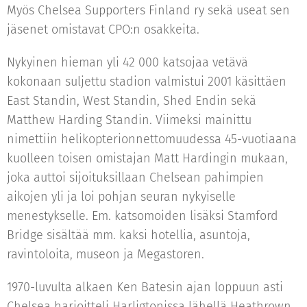
Myös Chelsea Supporters Finland ry sekä useat sen
jäsenet omistavat CPO:n osakkeita.
Nykyinen hieman yli 42 000 katsojaa vetävä
kokonaan suljettu stadion valmistui 2001 käsittäen
East Standin, West Standin, Shed Endin sekä
Matthew Harding Standin. Viimeksi mainittu
nimettiin helikopterionnettomuudessa 45-vuotiaana
kuolleen toisen omistajan Matt Hardingin mukaan,
joka auttoi sijoituksillaan Chelsean pahimpien
aikojen yli ja loi pohjan seuran nykyiselle
menestykselle. Em. katsomoiden lisäksi Stamford
Bridge sisältää mm. kaksi hotellia, asuntoja,
ravintoloita, museon ja Megastoren.
1970-luvulta alkaen Ken Batesin ajan loppuun asti
Chelsea harjoitteli Harligtonissa lähellä Heathrown