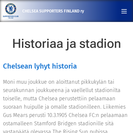
CHELSEA SUPPORTERS FINLAND ry
Historiaa ja stadion
Chelsean lyhyt historia
Moni muu joukkue on aloittanut pikkukylän tai
seurakunnan joukkueena ja vaellellut stadionilta
toiselle, mutta Chelsea perustettiin pelaamaan
suoraan huipulle ja omalle stadionilleen. Liikemies
Gus Mears perusti 10.3.1905 Chelsea FC:n pelaamaan
ostamalleen Stamford Bridgen stadionille sitä
vastapäätä olevassa The Rising Sun pubissa