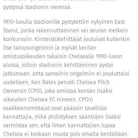
pystyssä stadionin vieressä.
1970-luvulla stadionille pystytettiin nykyinen East
Stand, jonka rakennuttaminen vei seuran melkein
konkurssiin. Kiinteistökehittäjät joutuivat kuitenkin
itse talousongelmiin ja myivät kentän
omistusoikeuden takaisin Chelsealle 1990-luvun
alussa, jolloin stadionin kehittäminen pystyi
jatkumaan. Jotta samoihin ongelmiin ei jouduttaisi
uudelleen, Ken Bates perusti Chelsea Pitch
Ownersin (CPO), joka omistaa kentän lisäksi
oikeuden Chelsea FC nimeen. CPO:n
osakkeenomistajat ovat pääosin tavallisia
kannattajia, mikä yhdistyksen sääntöjen lisäksi
varmistaa sen, että ilman kannattajien lupaa
Chelsea ei koskaan muuta pois omalta kentältään.