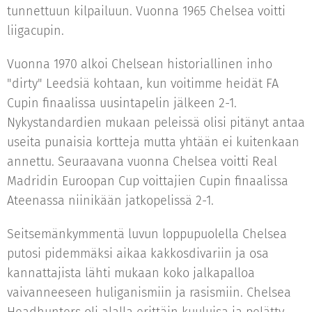
tunnettuun kilpailuun. Vuonna 1965 Chelsea voitti
liigacupin.
Vuonna 1970 alkoi Chelsean historiallinen inho
"dirty" Leedsiä kohtaan, kun voitimme heidät FA
Cupin finaalissa uusintapelin jälkeen 2-1.
Nykystandardien mukaan peleissä olisi pitänyt antaa
useita punaisia kortteja mutta yhtään ei kuitenkaan
annettu. Seuraavana vuonna Chelsea voitti Real
Madridin Euroopan Cup voittajien Cupin finaalissa
Ateenassa niinikään jatkopelissä 2-1.
Seitsemänkymmentä luvun loppupuolella Chelsea
putosi pidemmäksi aikaa kakkosdivariin ja osa
kannattajista lähti mukaan koko jalkapalloa
vaivanneeseen huliganismiin ja rasismiin. Chelsea